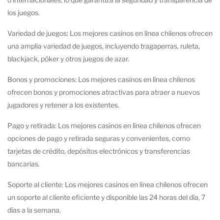
los juegos.
Variedad de juegos: Los mejores casinos en línea chilenos ofrecen
una amplia variedad de juegos, incluyendo tragaperras, ruleta,
blackjack, póker y otros juegos de azar.
Bonos y promociones: Los mejores casinos en línea chilenos
ofrecen bonos y promociones atractivas para atraer a nuevos
jugadores y retener a los existentes.
Pago y retirada: Los mejores casinos en línea chilenos ofrecen
opciones de pago y retirada seguras y convenientes, como
tarjetas de crédito, depósitos electrónicos y transferencias
bancarias.
Soporte al cliente: Los mejores casinos en línea chilenos ofrecen
un soporte al cliente eficiente y disponible las 24 horas del día, 7
días a la semana.