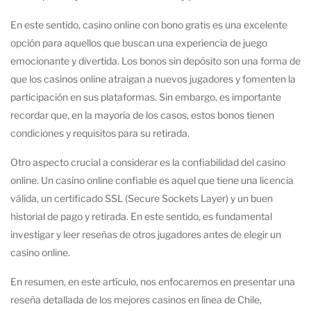
En este sentido, casino online con bono gratis es una excelente
opción para aquellos que buscan una experiencia de juego
emocionante y divertida. Los bonos sin depósito son una forma de
que los casinos online atraigan a nuevos jugadores y fomenten la
participación en sus plataformas. Sin embargo, es importante
recordar que, en la mayoría de los casos, estos bonos tienen
condiciones y requisitos para su retirada.
Otro aspecto crucial a considerar es la confiabilidad del casino
online. Un casino online confiable es aquel que tiene una licencia
válida, un certificado SSL (Secure Sockets Layer) y un buen
historial de pago y retirada. En este sentido, es fundamental
investigar y leer reseñas de otros jugadores antes de elegir un
casino online.
En resumen, en este artículo, nos enfocaremos en presentar una
reseña detallada de los mejores casinos en línea de Chile,