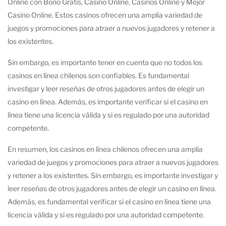
Online con Bono Gratis, Casino Online, Casinos Online y Mejor
Casino Online. Estos casinos ofrecen una amplia variedad de
juegos y promociones para atraer a nuevos jugadores y retener a
los existentes.
Sin embargo, es importante tener en cuenta que no todos los
casinos en línea chilenos son confiables. Es fundamental
investigar y leer reseñas de otros jugadores antes de elegir un
casino en línea. Además, es importante verificar si el casino en
línea tiene una licencia válida y si es regulado por una autoridad
competente.
En resumen, los casinos en línea chilenos ofrecen una amplia
variedad de juegos y promociones para atraer a nuevos jugadores
y retener a los existentes. Sin embargo, es importante investigar y
leer reseñas de otros jugadores antes de elegir un casino en línea.
Además, es fundamental verificar si el casino en línea tiene una
licencia válida y si es regulado por una autoridad competente.