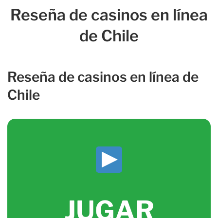
Reseña de casinos en línea
de Chile
Reseña de casinos en línea de
Chile
JUGAR