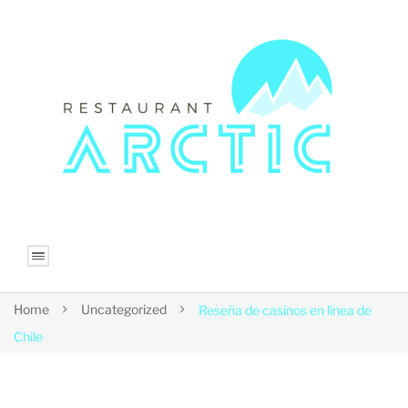
Home
Uncategorized
Reseña de casinos en línea de
Chile