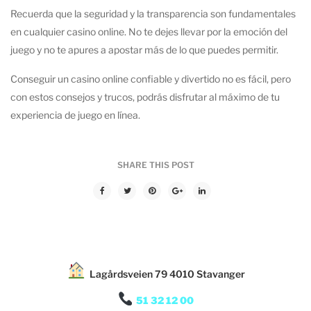
Recuerda que la seguridad y la transparencia son fundamentales
en cualquier casino online. No te dejes llevar por la emoción del
juego y no te apures a apostar más de lo que puedes permitir.
Conseguir un casino online confiable y divertido no es fácil, pero
con estos consejos y trucos, podrás disfrutar al máximo de tu
experiencia de juego en línea.
SHARE THIS POST
Lagårdsveien 79 4010 Stavanger
51 32 12 00