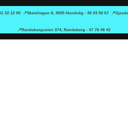
1 32 12 00
📍
Skeiehagen 8, 4085 Hundvåg -
46 93 90 67
📍
Gjesda
📍Randabergveien 374, Randaberg -
47 76 46 42