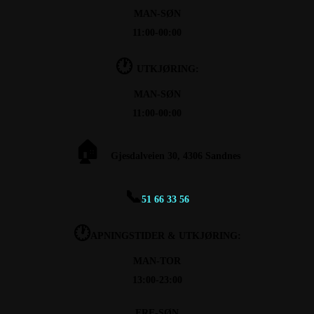
MAN-SØN
11:00-00:00
🕐
UTKJØRING:
MAN-SØN
11:00-00:00
🏠
Gjesdalveien 30, 4306 Sandnes
📞
51 66 33 56
🕐
APNINGSTIDER & UTKJØRING:
MAN-TOR
13:00-23:00
FRE-SØN