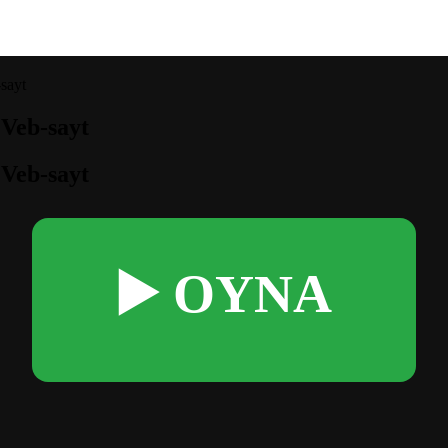
sayt
 Veb-sayt
 Veb-sayt
▶️ OYNA