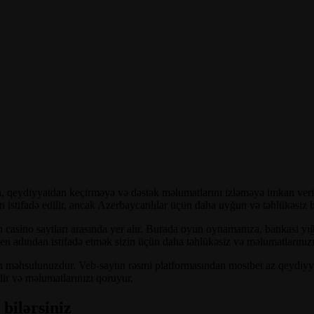
 qeydiyyatdan keçirməyə və dəstək məlumatlarını izləməyə imkan verir.
istifadə edilir, ancak Azerbaycanlılar üçün daha uyğun və təhlükəsiz b
casino saytları arasında yer alır. Burada oyun oynamanıza, bankasi yı
en adından istifadə etmək sizin üçün daha təhlükəsiz və məlumatlarınız
n məhsulunuzdur. Veb-saytın rəsmi platformasından mostbet az qeydiyyat
ir və məlumatlarınızı qoruyur.
bilərsiniz