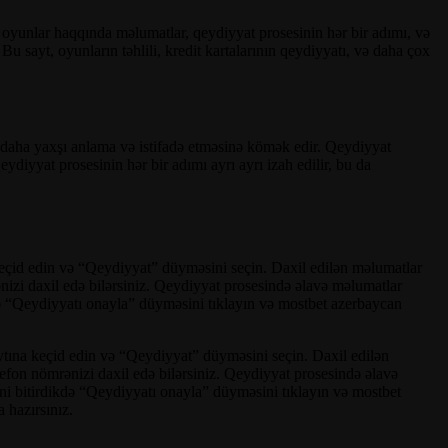
oyunlar haqqında məlumatlar, qeydiyyat prosesinin hər bir adımı, və
sayt, oyunların təhlili, kredit kartalarının qeydiyyatı, və daha çox
ni daha yaxşı anlama və istifadə etməsinə kömək edir. Qeydiyyat
eydiyyat prosesinin hər bir adımı ayrı ayrı izah edilir, bu da
eçid edin və “Qeydiyyat” düyməsini seçin. Daxil edilən məlumatlar
nizi daxil edə bilərsiniz. Qeydiyyat prosesində əlavə məlumatlar
kdə “Qeydiyyatı onayla” düyməsini tıklayın və mostbet azerbaycan
tına keçid edin və “Qeydiyyat” düyməsini seçin. Daxil edilən
lefon nömrənizi daxil edə bilərsiniz. Qeydiyyat prosesində əlavə
ini bitirdikdə “Qeydiyyatı onayla” düyməsini tıklayın və mostbet
 hazırsınız.