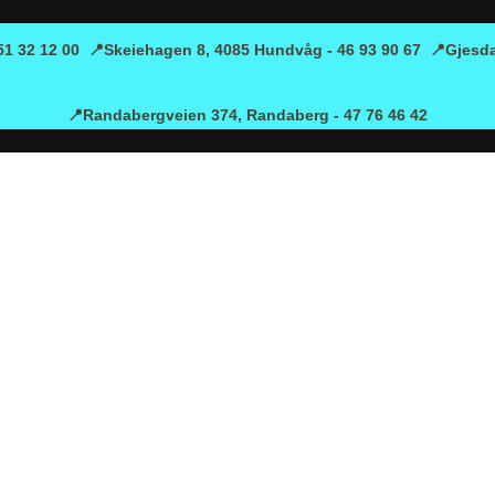
1 32 12 00
📍
Skeiehagen 8, 4085 Hundvåg -
46 93 90 67
📍
Gjesda
📍Randabergveien 374, Randaberg -
47 76 46 42