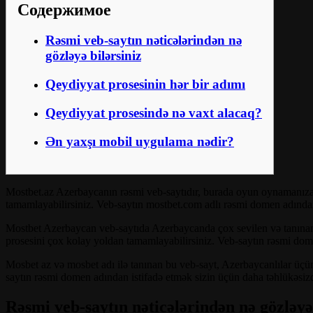
Содержимое
Rəsmi veb-saytın nəticələrindən nə
gözləyə bilərsiniz
Qeydiyyat prosesinin hər bir adımı
Qeydiyyat prosesində nə vaxt alacaq?
Ən yaxşı mobil uygulama nədir?
Mostbet.az Azerbaycanın rəsmi veb-saytıdır, burada oyun oynamanıza,
tamamlayabilirsiniz. Veb-saytın mostbet.com adlı rəsmi domen adından 
Mostbet Azerbaycan veb-saytıda Azerbaycanda çox sevilen və tanınan 
prosesini çox kolay yoldan tamamlayabilirsiniz. Veb-saytın rəsmi dom
Mosbet az və mosbet adı ilə tanınan bu veb-sayt, Azerbaycanlılar üçü
saytın rəsmi domen adından istifadə etmək sizin üçün daha təhlükəsizd
Rəsmi veb-saytın nəticələrindən nə gözləyə 