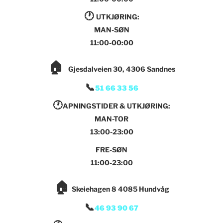
🕐
UTKJØRING:
MAN-SØN
11:00-00:00
🏠
Gjesdalveien 30, 4306 Sandnes
📞
51 66 33 56
🕐
APNINGSTIDER & UTKJØRING:
MAN-TOR
13:00-23:00
FRE-SØN
11:00-23:00
🏠
Skeiehagen 8 4085 Hundvåg
📞
46 93 90 67