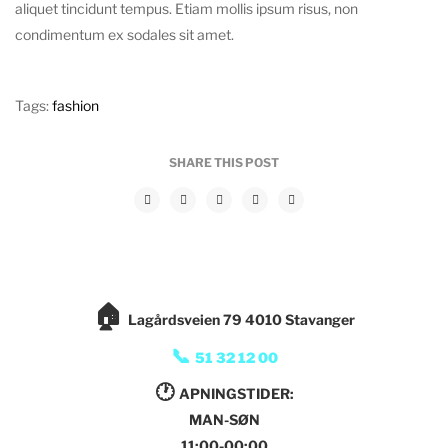
aliquet tincidunt tempus. Etiam mollis ipsum risus, non
condimentum ex sodales sit amet.
Tags:
fashion
SHARE THIS POST
🏠
Lagårdsveien 79 4010 Stavanger
📞
51 32 12 00
🕐
APNINGSTIDER:
MAN-SØN
11:00-00:00