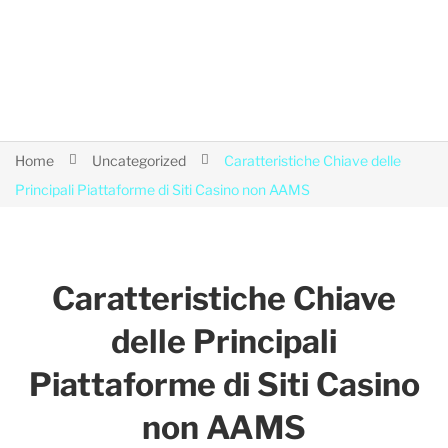
Home
Uncategorized
Caratteristiche Chiave delle
Principali Piattaforme di Siti Casino non AAMS
Caratteristiche Chiave
delle Principali
Piattaforme di Siti Casino
non AAMS