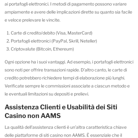
ai portafogli elettronici. I metodi di pagamento possono variare
ampiamente e avere delle implicazioni dirette su quanto sia facile
e veloce prelevare le vincite.
Carte di credito/debito (Visa, MasterCard)
Portafogli elettronici (PayPal, Skrill, Neteller)
Criptovalute (Bitcoin, Ethereum)
Ogni opzione ha i suoi vantaggi. Ad esempio, i portafogli elettronici
sono noti per offrire transazioni rapide. D’altro canto, le carte di
credito potrebbero richiedere tempi di elaborazione più lunghi.
Verificate sempre le commissioni associate a ciascun metodo e
le eventuali limitazioni su depositi e prelievi.
Assistenza Clienti e Usabilità dei Siti
Casino non AAMS
La qualità dell’assistenza clienti è un’altra caratteristica chiave
delle piattaforme di siti casino non AAMS. È essenziale che il