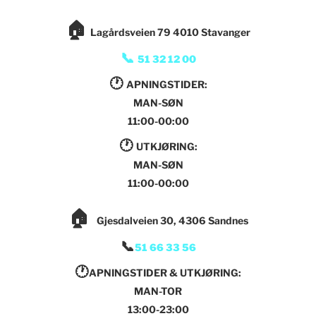
🏠
Lagårdsveien 79 4010 Stavanger
📞
51 32 12 00
🕐
APNINGSTIDER:
MAN-SØN
11:00-00:00
🕐
UTKJØRING:
MAN-SØN
11:00-00:00
🏠
Gjesdalveien 30, 4306 Sandnes
📞
51 66 33 56
🕐
APNINGSTIDER & UTKJØRING:
MAN-TOR
13:00-23:00