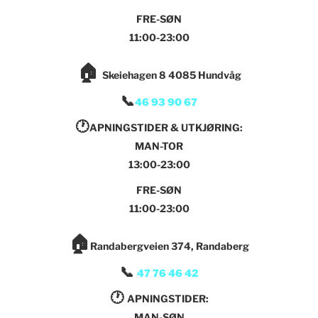
FRE-SØN
11:00-23:00
🏠
Skeiehagen 8 4085 Hundvåg
📞
46 93 90 67
🕐
APNINGSTIDER & UTKJØRING:
MAN-TOR
13:00-23:00
FRE-SØN
11:00-23:00
🏠
Randabergveien 374, Randaberg
📞
47 76 46 42
🕐
APNINGSTIDER:
MAN-SØN